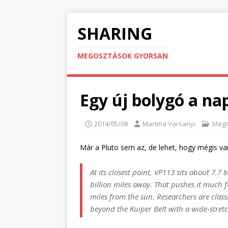
SHARING
MEGOSZTÁSOK GYORSAN
Egy új bolygó a n
2014/05/08
Martina Varsanyi
Mego
Már a Pluto sem az, de lehet, hogy mégis v
At its closest point, VP113 sits about 7.7 
billion miles away. That pushes it much f
miles from the sun. Researchers are classi
beyond the Kuiper Belt with a wide-stretc