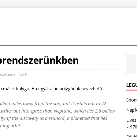
aprendszerünkben
sztások
0
LEG
an másik bolygó. Ha egyáltalán bolygónak nevezhető…
Spon
billion miles away from the sun, but it orbits out to 42
Napfo
urther out into space than Neptune, which lies 2.8 billion
fying the discovery as a sednoid, a planetoid that lies
Elves
hing orbit.
– 970
Földö