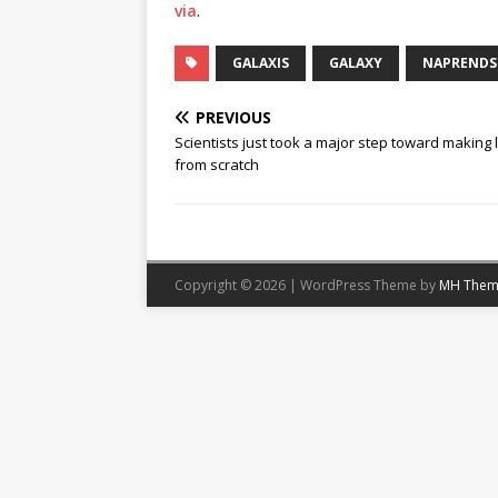
via
.
GALAXIS
GALAXY
NAPRENDS
PREVIOUS
Scientists just took a major step toward making l
from scratch
Copyright © 2026 | WordPress Theme by
MH Them