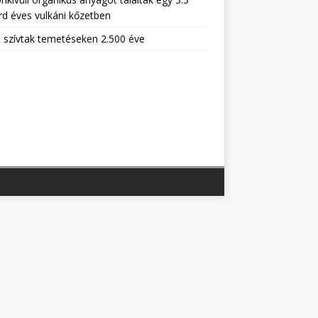
árd éves vulkáni kőzetben
 szívtak temetéseken 2.500 éve