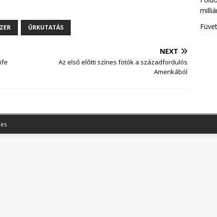
milli
Füvet
ZER
ŰRKUTATÁS
NEXT
ife
Az első előtti színes fotók a századfordulós
Amerikából
es