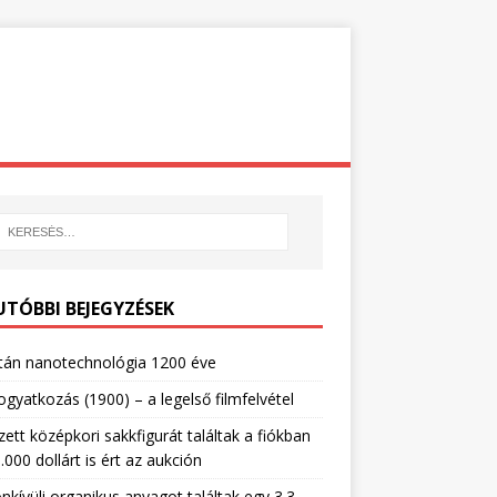
UTÓBBI BEJEGYZÉSEK
tán nanotechnológia 1200 éve
gyatkozás (1900) – a legelső filmfelvétel
zett középkori sakkfigurát találtak a fiókban
.000 dollárt is ért az aukción
nkívüli organikus anyagot találtak egy 3.3