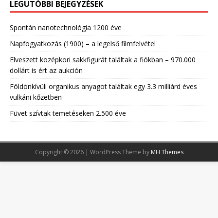
LEGUTÓBBI BEJEGYZÉSEK
Spontán nanotechnológia 1200 éve
Napfogyatkozás (1900) – a legelső filmfelvétel
Elveszett középkori sakkfigurát találtak a fiókban – 970.000
dollárt is ért az aukción
Földönkívüli organikus anyagot találtak egy 3.3 milliárd éves
vulkáni kőzetben
Füvet szívtak temetéseken 2.500 éve
Copyright © 2026 | WordPress Theme by
MH Themes