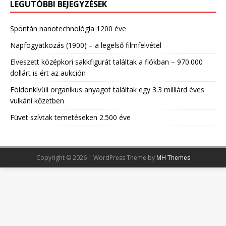
LEGUTÓBBI BEJEGYZÉSEK
Spontán nanotechnológia 1200 éve
Napfogyatkozás (1900) – a legelső filmfelvétel
Elveszett középkori sakkfigurát találtak a fiókban – 970.000
dollárt is ért az aukción
Földönkívüli organikus anyagot találtak egy 3.3 milliárd éves
vulkáni kőzetben
Füvet szívtak temetéseken 2.500 éve
Copyright © 2026 | WordPress Theme by
MH Themes