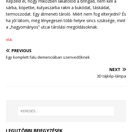
Képzeld el, hogy miközben lakatolod a bringád, nem kell a
sárba, köpetbe, kutyaszarba rakni a bukódat, táskádat,
termoszodat. Egy átmeneti tároló. Miért nem fog elterjedni? És
ha jól látom, még lényegesen több helyre sincs szüksége, mint
a „hagyományos” utcai tárolási megoldásoknak.
via
.
PREVIOUS
Egy komplett falu demenciában szenvedőknek
NEXT
3D tájkép-lámpa
LEGUTÓBBI BEJEGYZÉSEK