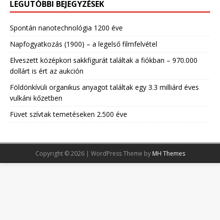
LEGUTÓBBI BEJEGYZÉSEK
Spontán nanotechnológia 1200 éve
Napfogyatkozás (1900) – a legelső filmfelvétel
Elveszett középkori sakkfigurát találtak a fiókban – 970.000
dollárt is ért az aukción
Földönkívüli organikus anyagot találtak egy 3.3 milliárd éves
vulkáni kőzetben
Füvet szívtak temetéseken 2.500 éve
Copyright © 2026 | WordPress Theme by
MH Themes