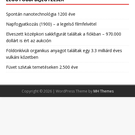
Spontán nanotechnológia 1200 éve
Napfogyatkozás (1900) – a legelső filmfelvétel
Elveszett középkori sakkfigurát találtak a fiókban – 970.000
dollárt is ért az aukción
Földönkívüli organikus anyagot találtak egy 3.3 milliárd éves
vulkáni kőzetben
Füvet szívtak temetéseken 2.500 éve
Copyright © 2026 | WordPress Theme by
MH Themes