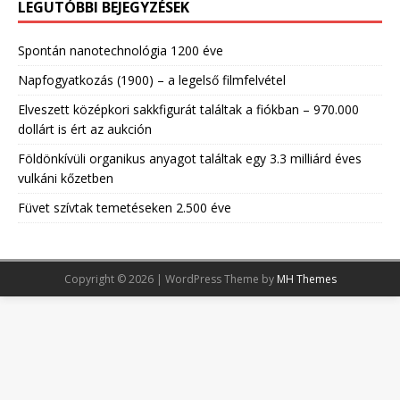
LEGUTÓBBI BEJEGYZÉSEK
Spontán nanotechnológia 1200 éve
Napfogyatkozás (1900) – a legelső filmfelvétel
Elveszett középkori sakkfigurát találtak a fiókban – 970.000
dollárt is ért az aukción
Földönkívüli organikus anyagot találtak egy 3.3 milliárd éves
vulkáni kőzetben
Füvet szívtak temetéseken 2.500 éve
Copyright © 2026 | WordPress Theme by
MH Themes