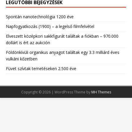
LEGUTÓBBI BEJEGYZÉSEK
Spontán nanotechnológia 1200 éve
Napfogyatkozás (1900) – a legelső filmfelvétel
Elveszett középkori sakkfigurát találtak a fiókban – 970.000
dollárt is ért az aukción
Földönkívüli organikus anyagot találtak egy 3.3 milliárd éves
vulkáni kőzetben
Füvet szívtak temetéseken 2.500 éve
Copyright © 2026 | WordPress Theme by
MH Themes