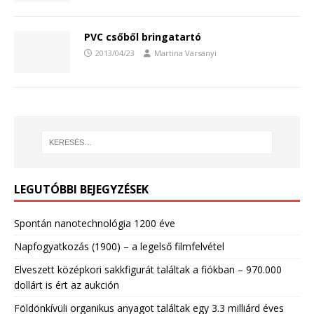
PVC csőből bringatartó
2013/04/23
Martina Varsanyi
LEGUTÓBBI BEJEGYZÉSEK
Spontán nanotechnológia 1200 éve
Napfogyatkozás (1900) – a legelső filmfelvétel
Elveszett középkori sakkfigurát találtak a fiókban – 970.000
dollárt is ért az aukción
Földönkívüli organikus anyagot találtak egy 3.3 milliárd éves