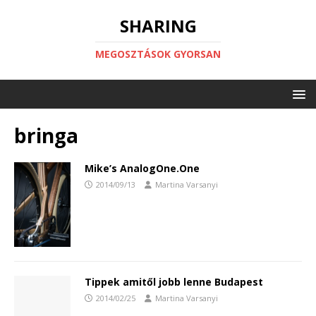
SHARING
MEGOSZTÁSOK GYORSAN
bringa
Mike’s AnalogOne.One
2014/09/13
Martina Varsanyi
Tippek amitől jobb lenne Budapest
2014/02/25
Martina Varsanyi