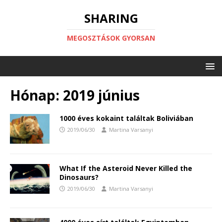
SHARING
MEGOSZTÁSOK GYORSAN
Hónap:
2019 június
1000 éves kokaint találtak Boliviában
2019/06/30
Martina Varsanyi
What If the Asteroid Never Killed the
Dinosaurs?
2019/06/30
Martina Varsanyi