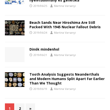
nyelvtudomány és genetika
2019/06/25
Martina Varsanyi
Beach Sands Near Hiroshima Are Still
Packed With 1945 Nuclear Fallout Debris
2019/06/24
Martina Varsanyi
Dinók mindenhol
2019/06/21
Martina Varsanyi
Tooth Analysis Suggests Neanderthals
and Modern Humans Split Apart Far Earlier
Than We Thought
2019/06/19
Martina Varsanyi
1
2
»