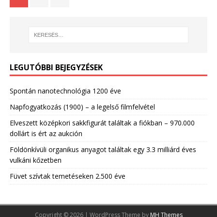
LEGUTÓBBI BEJEGYZÉSEK
Spontán nanotechnológia 1200 éve
Napfogyatkozás (1900) – a legelső filmfelvétel
Elveszett középkori sakkfigurát találtak a fiókban – 970.000
dollárt is ért az aukción
Földönkívüli organikus anyagot találtak egy 3.3 milliárd éves
vulkáni kőzetben
Füvet szívtak temetéseken 2.500 éve
Copyright © 2026 | WordPress Theme by
MH Themes