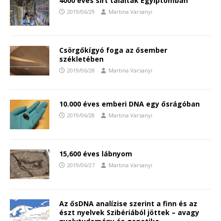
4000 éves sírt találtak Egyiptomban
2019/06/29
Martina Varsanyi
Csörgőkígyó foga az ősember
székletében
2019/06/28
Martina Varsanyi
10.000 éves emberi DNA egy ősrágóban
2019/06/28
Martina Varsanyi
15,600 éves lábnyom
2019/06/27
Martina Varsanyi
Az ősDNA analízise szerint a finn és az
észt nyelvek Szibériából jöttek – avagy