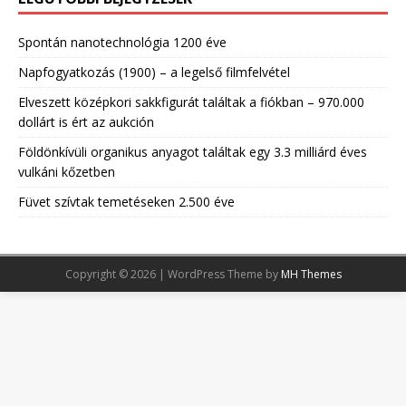
Spontán nanotechnológia 1200 éve
Napfogyatkozás (1900) – a legelső filmfelvétel
Elveszett középkori sakkfigurát találtak a fiókban – 970.000
dollárt is ért az aukción
Földönkívüli organikus anyagot találtak egy 3.3 milliárd éves
vulkáni kőzetben
Füvet szívtak temetéseken 2.500 éve
Copyright © 2026 | WordPress Theme by
MH Themes