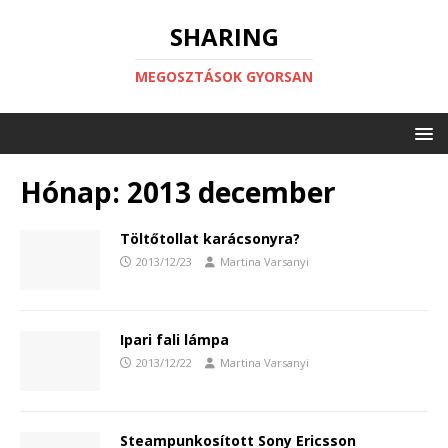
SHARING
MEGOSZTÁSOK GYORSAN
Hónap:
2013 december
Töltőtollat karácsonyra?
2013/12/23
Martina Varsanyi
Ipari fali lámpa
2013/12/22
Martina Varsanyi
Steampunkosított Sony Ericsson