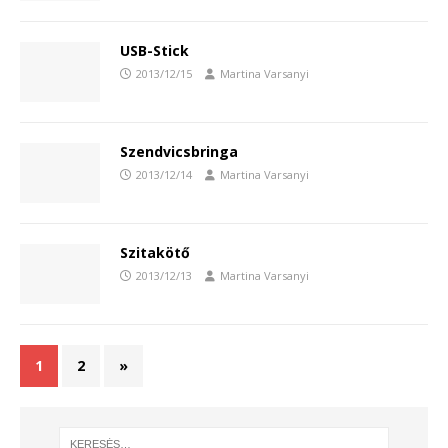
USB-Stick
2013/12/15
Martina Varsanyi
Szendvicsbringa
2013/12/14
Martina Varsanyi
Szitakötő
2013/12/13
Martina Varsanyi
1
2
»